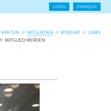
LOGIN
FRANÇAIS
 WIR TUN
MITGLIEDER
KONTAKT
LINKS
MITGLIED WERDEN