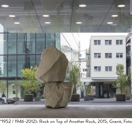
s (*1952 / 1946-2012): Rock on Top of Another Rock, 2015, Granit, Fot