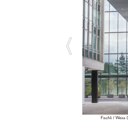
otocredit © Serge Hasenböhler
Fischli / Weis