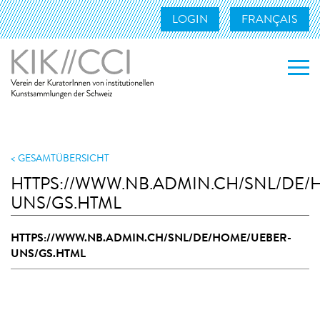
LOGIN
FRANÇAIS
WER WIR SIND
WAS WIR TUN
GESAMTÜBERSICHT
HTTPS://WWW.NB.ADMIN.CH/SNL/DE/
MITGLIEDER
UNS/GS.HTML
UNSERE MITGLIEDER
HTTPS://WWW.NB.ADMIN.CH/SNL/DE/HOME/UEBER-
MITGLIED WERDEN
UNS/GS.HTML
KONTAKT
LINKS