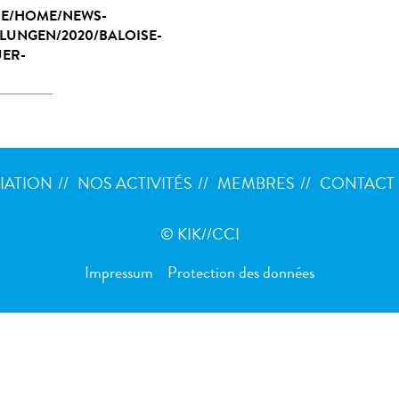
DE/HOME/NEWS-
LUNGEN/2020/BALOISE-
ER-
IATION
NOS ACTIVITÉS
MEMBRES
CONTACT
© KIK//CCI
Impressum
Protection des données