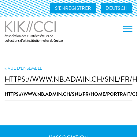
S’ENREGISTRER
DEUTSCH
L’ASSOCIATION
NOS ACTIVITÉS
VUE D’ENSEMBLE
HTTPS://WWW.NB.ADMIN.CH/SNL/FR/
MEMBRES
HTTPS://WWW.NB.ADMIN.CH/SNL/FR/HOME/PORTRAIT/C
NOS MEMBRES
DEVENIR MEMBRE
CONTACT
LIENS