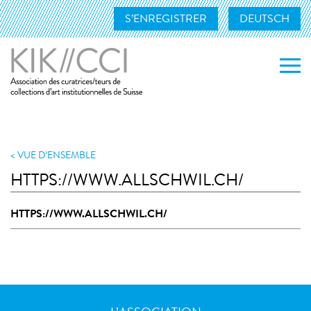
S’ENREGISTRER
DEUTSCH
L’ASSOCIATION
NOS ACTIVITÉS
VUE D’ENSEMBLE
HTTPS://WWW.ALLSCHWIL.CH/
MEMBRES
HTTPS://WWW.ALLSCHWIL.CH/
NOS MEMBRES
DEVENIR MEMBRE
CONTACT
LIENS