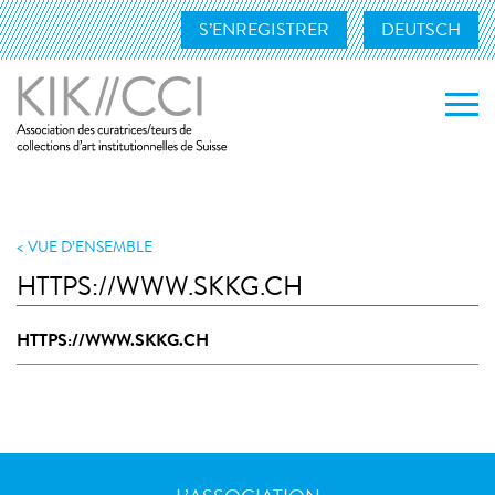
S’ENREGISTRER
DEUTSCH
L’ASSOCIATION
NOS ACTIVITÉS
VUE D’ENSEMBLE
HTTPS://WWW.SKKG.CH
MEMBRES
HTTPS://WWW.SKKG.CH
NOS MEMBRES
DEVENIR MEMBRE
CONTACT
LIENS