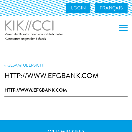
LOGIN
FRANÇAIS
WER WIR SIND
WAS WIR TUN
GESAMTÜBERSICHT
HTTP://WWW.EFGBANK.COM
MITGLIEDER
HTTP://WWW.EFGBANK.COM
UNSERE MITGLIEDER
MITGLIED WERDEN
KONTAKT
LINKS