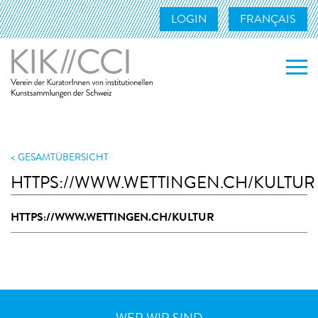
LOGIN
FRANÇAIS
WER WIR SIND
WAS WIR TUN
GESAMTÜBERSICHT
HTTPS://WWW.WETTINGEN.CH/KULTUR
MITGLIEDER
HTTPS://WWW.WETTINGEN.CH/KULTUR
UNSERE MITGLIEDER
MITGLIED WERDEN
KONTAKT
LINKS