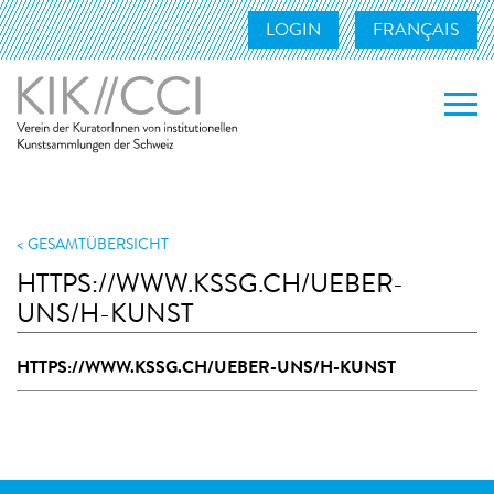
LOGIN
FRANÇAIS
WER WIR SIND
WAS WIR TUN
GESAMTÜBERSICHT
HTTPS://WWW.KSSG.CH/UEBER-
MITGLIEDER
UNS/H-KUNST
UNSERE MITGLIEDER
HTTPS://WWW.KSSG.CH/UEBER-UNS/H-KUNST
MITGLIED WERDEN
KONTAKT
LINKS