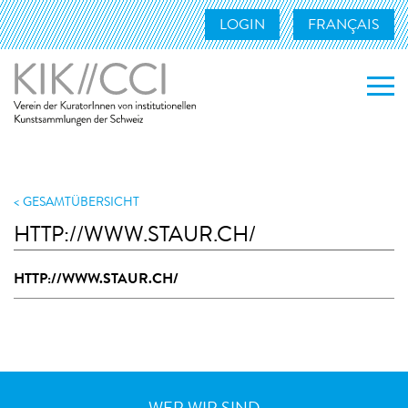
LOGIN
FRANÇAIS
WER WIR SIND
WAS WIR TUN
GESAMTÜBERSICHT
HTTP://WWW.STAUR.CH/
MITGLIEDER
HTTP://WWW.STAUR.CH/
UNSERE MITGLIEDER
MITGLIED WERDEN
KONTAKT
LINKS