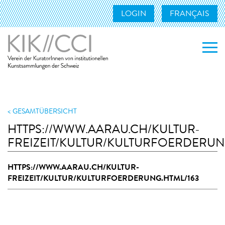
LOGIN
FRANÇAIS
WER WIR SIND
WAS WIR TUN
GESAMTÜBERSICHT
HTTPS://WWW.AARAU.CH/KULTUR-
MITGLIEDER
FREIZEIT/KULTUR/KULTURFOERDERUN
UNSERE MITGLIEDER
HTTPS://WWW.AARAU.CH/KULTUR-
MITGLIED WERDEN
FREIZEIT/KULTUR/KULTURFOERDERUNG.HTML/163
KONTAKT
LINKS